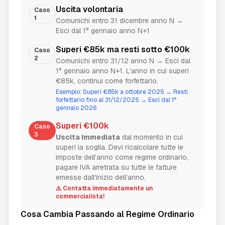
Uscita volontaria
Caso
1
Comunichi entro 31 dicembre anno N →
Esci dal 1° gennaio anno N+1
Superi €85k ma resti sotto €100k
Caso
2
Comunichi entro 31/12 anno N → Esci dal
1° gennaio anno N+1. L'anno in cui superi
€85k, continui come forfettario.
Esempio: Superi €85k a ottobre 2025 → Resti
forfettario fino al 31/12/2025 → Esci dal 1°
gennaio 2026
Superi €100k
Caso
3
Uscita immediata
dal momento in cui
superi la soglia. Devi ricalcolare tutte le
imposte dell'anno come regime ordinario,
pagare IVA arretrata su tutte le fatture
emesse dall'inizio dell'anno.
⚠️ Contatta immediatamente un
commercialista!
Cosa Cambia Passando al Regime Ordinario