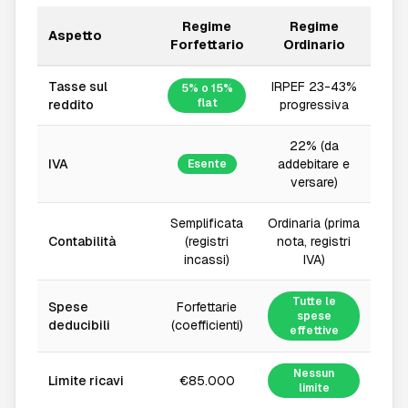
Regime
Regime
Aspetto
Forfettario
Ordinario
Tasse sul
IRPEF 23-43%
5% o 15%
flat
reddito
progressiva
22% (da
IVA
addebitare e
Esente
versare)
Semplificata
Ordinaria (prima
Contabilità
(registri
nota, registri
incassi)
IVA)
Tutte le
Spese
Forfettarie
spese
deducibili
(coefficienti)
effettive
Nessun
Limite ricavi
€85.000
limite