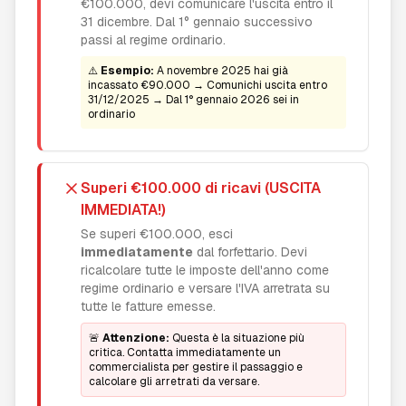
€100.000, devi comunicare l'uscita entro il
31 dicembre. Dal 1° gennaio successivo
passi al regime ordinario.
⚠️
Esempio:
A novembre 2025 hai già
incassato €90.000 → Comunichi uscita entro
31/12/2025 → Dal 1° gennaio 2026 sei in
ordinario
Superi €100.000 di ricavi (USCITA
IMMEDIATA!)
Se superi €100.000, esci
immediatamente
dal forfettario. Devi
ricalcolare tutte le imposte dell'anno come
regime ordinario e versare l'IVA arretrata su
tutte le fatture emesse.
🚨
Attenzione:
Questa è la situazione più
critica. Contatta immediatamente un
commercialista per gestire il passaggio e
calcolare gli arretrati da versare.