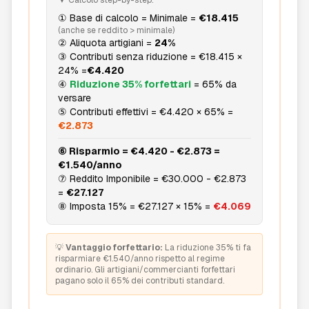
▼ Calcolo step-by-step:
① Base di calcolo = Minimale =
€18.415
(anche se reddito
>
minimale)
② Aliquota artigiani =
24%
③ Contributi senza riduzione = €18.415 ×
24% =
€4.420
④
Riduzione 35% forfettari
= 65% da
versare
⑤ Contributi effettivi = €4.420 × 65% =
€2.873
⑥ Risparmio = €4.420 - €2.873 =
€1.540/anno
⑦ Reddito Imponibile = €30.000 - €2.873
=
€27.127
⑧ Imposta 15% = €27.127 × 15% =
€4.069
💡
Vantaggio forfettario:
La riduzione 35% ti fa
risparmiare €1.540/anno rispetto al regime
ordinario. Gli artigiani/commercianti forfettari
pagano solo il 65% dei contributi standard.