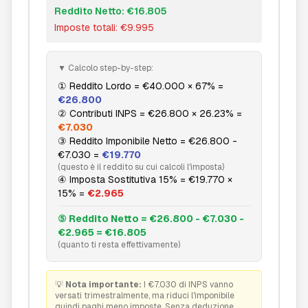
Reddito Netto: €16.805
Imposte totali: €9.995
▼ Calcolo step-by-step:
① Reddito Lordo = €40.000 × 67% =
€26.800
② Contributi INPS = €26.800 × 26.23% =
€7.030
③ Reddito Imponibile Netto = €26.800 -
€7.030 =
€19.770
(questo è il reddito su cui calcoli l'imposta)
④ Imposta Sostitutiva 15% = €19.770 ×
15% =
€2.965
⑤ Reddito Netto = €26.800 - €7.030 -
€2.965 = €16.805
(quanto ti resta effettivamente)
💡
Nota importante:
I €7.030 di INPS vanno
versati trimestralmente, ma riduci l'imponibile
quindi paghi meno imposte. Senza deduzione,