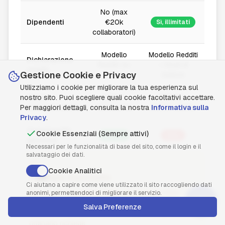
No (max
Dipendenti
€20k
Sì, illimitati
collaboratori)
Modello
Modello Redditi
Dichiarazione
Redditi (ex
+ Studi di
redditi
Gestione Cookie e Privacy
Unico)
Settore
Utilizziamo i cookie per migliorare la tua esperienza sul
nostro sito. Puoi scegliere quali cookie facoltativi accettare.
Costo
€500-
€1.500-
Per maggiori dettagli, consulta la nostra
commercialista
1.200/anno
3.000+/anno
Informativa sulla
Privacy
.
Complessità
Cookie Essenziali (Sempre attivi)
Bassa
Alta
gestione
Necessari per le funzionalità di base del sito, come il login e il
salvataggio dei dati.
Cookie Analitici
Consiglio Importante
Ci aiutano a capire come viene utilizzato il sito raccogliendo dati
Se prevedi di superare €85k nei prossimi mesi,
anonimi, permettendoci di migliorare il servizio.
inizia a pianificare l'uscita con un commercialista
Shift + Invio
per andare a capo
Salva Preferenze
almeno 3 mesi prima
. Il passaggio al regime
ordinario richiede: