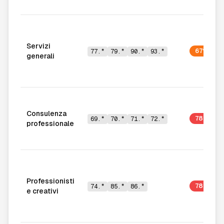
Servizi
67%
77.*
79.*
90.*
93.*
generali
Consulenza
78%
69.*
70.*
71.*
72.*
professionale
Professionisti
78%
74.*
85.*
86.*
e creativi