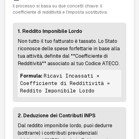
Il processo si basa su due concetti chiave: il
coefficiente di redditività e l'imposta sostitutiva.
1. Reddito Imponibile Lordo
Non tutto il tuo fatturato è tassato. Lo Stato
FLAIA
riconosce delle spese forfettarie in base alla
tua attività, definite dal **Coefficiente di
Redditività** associato al tuo Codice ATECO.
Formula:
Ricavi Incassati ×
Ciao! Sono FLAIA, come posso aiutarti?
Coefficiente di Redditività =
Posso rispondere a domande su FLATTAXER e sul
regime forfettario.
Reddito Imponibile Lordo
2. Deduzione dei Contributi INPS
Dal reddito imponibile lordo, puoi dedurre
(sottrarre) i contributi previdenziali