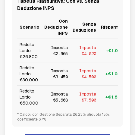
Tabella Riassuntiva: Con vs. Senza
Deduzione INPS
Con
Senza
Scenario
Deduzione
Risparmio
Deduzione
INPS
Reddito
Imposta
Imposta
Lordo
+€1.055
€2.965
€4.020
€26.800
Reddito
Imposta
Imposta
Lordo
+€1.050
€3.450
€4.500
€30.000
Reddito
Imposta
Imposta
Lordo
+€1.892
€5.608
€7.500
€50.000
* Calcoli con Gestione Separata 26.23%, aliquota 15%,
coefficiente 67%