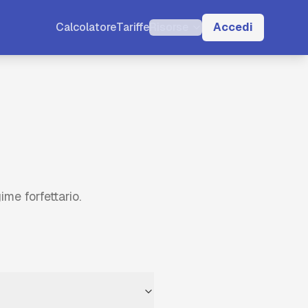
Calcolatore
Tariffe
Risorse
Accedi
i
me forfettario.