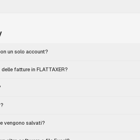
y
 con un solo account?
 delle fatture in FLATTAXER?
?
d?
ove vengono salvati?