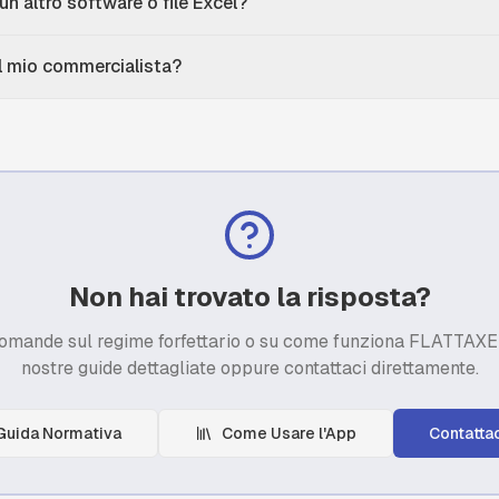
un altro software o file Excel?
il mio commercialista?
Non hai trovato la risposta?
domande sul regime forfettario o su come funziona FLATTAXE
nostre guide dettagliate oppure contattaci direttamente.
Guida Normativa
Come Usare l'App
Contattac